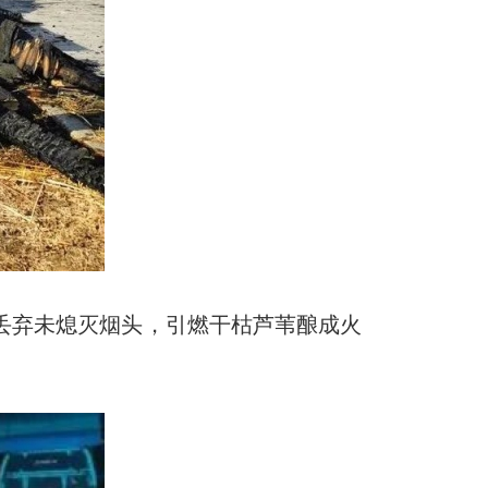
丢弃未熄灭烟头，引燃干枯芦苇酿成火