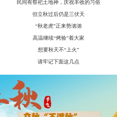
民间有祭祀土地神，庆祝丰收的习俗
但立秋过后仍是三伏天
“秋老虎”正来势汹汹
高温继续“烤验”着大家
想要秋天不“上火”
请牢记下面这几点