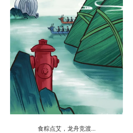
食粽点艾，龙舟竞渡...