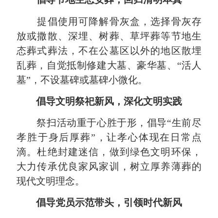
提倡使用可降解骨灰盒，选择骨灰存
放或撒散、深埋、树葬、草坪葬等节地生
态葬式葬法，不在公墓区以外的地区散埋
乱葬，自觉抵制修建大墓、豪华墓、“活人
墓”，不设墓碑或墓碑小微化。
倡导文明祭祀新风，深化文明实践
祭扫活动重于心胜于形，倡导“生前尽
孝胜于身后厚葬”，让孝心体现在日常点
滴。杜绝封建迷信，做到绿色文明环保，
大力传承优良家风家训，树立厚养薄葬的
现代文明理念。
倡导党员示范带头，引领时代新风