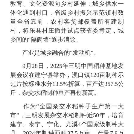
教育、文化资源向乡村延伸；城乡供水一
体化通到村口，省级乡村振兴示范镇村数
量全省靠前，农村客货邮覆盖所有建制
村，将乐县村庄撤并试点获省委肯定，城
乡间的“隔阂墙”逐步消除。
产业是城乡融合的“发动机”。
9月28日，2025年三明中国稻种基地发
展会议在建宁县举办，溪口镇120亩制种示
范片按标准水分13.5%折算，亩产达357.5公
斤，杂交水稻制种单产再创新高。
作为“全国杂交水稻种子生产第一大
市”，三明发展杂交水稻制种近50年，培育
建宁、泰宁、宁化、尤溪4个国家级制种大
县，2024年制种面积37.5万亩、产量7.8万